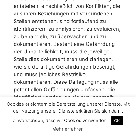
entstehen, einschließlich von Konflikten, die
aus ihren Beziehungen mit verbundenen
Stellen entstehen, sind fortlaufend zu
identifizieren, zu analysieren, zu evaluieren,
zu behandeln, zu überwachen und zu
dokumentieren. Besteht eine Gefährdung
der Unparteilichkeit, muss die jeweilige
Stelle dies dokumentieren und darlegen,
wie sie derartige Gefährdungen beseitigt,
und muss jegliches Restrisiko
dokumentieren. Diese Darlegung muss alle
potentiellen Gefährdungen umfassen, die
identifiziert wurden, ob sie nun innerhalb
Cookies erleichtern die Bereitstellung unserer Dienste. Mit
des Verfahrens selbst oder aus den
der Nutzung unserer Dienste erklären Sie sich damit
Tätigkeiten anderer Personen, Stellen oder
Organisationen entstehen. Wenn eine
einverstanden, dass wir Cookies verwenden.
OK
Beziehung mit einer verbundenen Stelle
Mehr erfahren
eine nicht akzeptable Gefährdung der